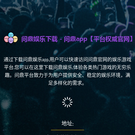
通过下载问鼎娱乐app,用户可以快速访问问鼎官网的娱乐游戏
平台,您可以在这里下载问鼎娱乐,体验各类热门游戏的无穷乐
趣。问鼎平台致力于为用户提供安全、稳定的娱乐环境，满
足多样化的需求。
地址: