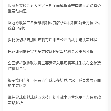
围绕冬窗转会五大关键日期全面解析新赛季球员流动趋势
重要动向汇
欧冠欧联第三名晋级机制深度解析及赛制影响全方位探讨
综合评剖析
揭秘波切蒂诺加盟热刺背后未曾公开的故事与决策过程
巴萨如何提升实力争夺欧联杯冠军的机会及策略分析
全面解析欧协联决赛五要素深入展现赛事规则核心全貌运
作机制全景
揭示埃因青年与阿贾青年球队在培养理念与球员发展方面
的主要区别
掌握足球虚拟球队五大技巧提升战术运营水平全方位实战
策略解析