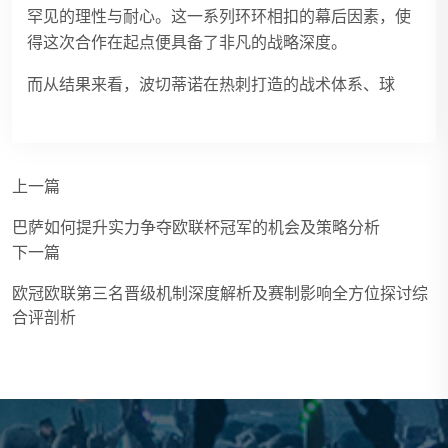
罕见的理性与耐心。这一系列环环相扣的幕后因素，使
得这次合作在起点便具备了非凡的战略深度。
而从结果来看，波切蒂诺在热刺打造的战术体系、球
上一篇
巴萨如何提升实力争夺欧联杯冠军的机会及策略分析
下一篇
欧冠欧联第三名晋级机制深度解析及赛制影响全方位探讨综
合评剖析